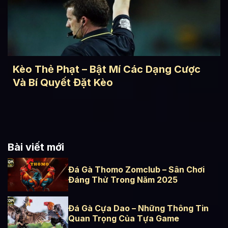
Kèo Thẻ Phạt – Bật Mí Các Dạng Cược
Và Bí Quyết Đặt Kèo
Bài viết mới
Đá Gà Thomo Zomclub – Sân Chơi
Đáng Thử Trong Năm 2025
Đá Gà Cựa Dao – Những Thông Tin
Quan Trọng Của Tựa Game