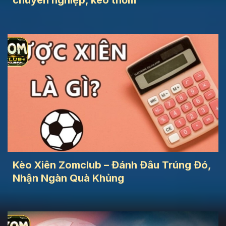
chuyên nghiệp, kèo thơm
Kèo Xiên Zomclub – Đánh Đâu Trúng Đó,
Nhận Ngàn Quà Khủng