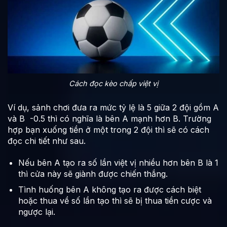
Cách đọc kèo chấp việt vị
Ví dụ, sảnh chơi đưa ra mức tỷ lệ là 5 giữa 2 đội gồm A
và B -0.5 thì có nghĩa là bên A mạnh hơn B. Trường
hợp bạn xuống tiền ở một trong 2 đội thì sẽ có cách
đọc chi tiết như sau.
Nếu bên A tạo ra số lần việt vị nhiều hơn bên B là 1
thì cửa này sẽ giành được chiến thắng.
Tình huống bên A không tạo ra được cách biệt
hoặc thua về số lần tạo thì sẽ bị thua tiền cược và
ngược lại.