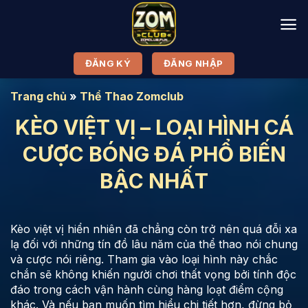
Chuyển
đến
nội
dung
ĐĂNG KÝ
ĐĂNG NHẬP
Trang chủ
»
Thể Thao Zomclub
KÈO VIỆT VỊ – LOẠI HÌNH CÁ
CƯỢC BÓNG ĐÁ PHỔ BIẾN
BẬC NHẤT
Kèo việt vị hiển nhiên đã chẳng còn trở nên quá đỗi xa
lạ đối với những tín đồ lâu năm của thể thao nói chung
và cược nói riêng. Tham gia vào loại hình này chắc
chắn sẽ không khiến người chơi thất vọng bởi tính độc
đáo trong cách vận hành cùng hàng loạt điểm cộng
khác. Và nếu bạn muốn tìm hiểu chi tiết hơn, đừng bỏ