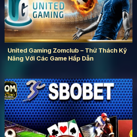
United Gaming Zomclub – Thử Thách Kỹ
Năng Với Các Game Hấp Dẫn