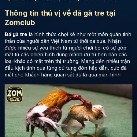
Thông tin thú vị về đá gà tre tại
Zomclub
Đá gà tre
là hình thức chọi kê như một món quán tinh
thần của người dân Việt Nam từ thời xa xưa. Nhận
được nhiều sự yêu thích từ người chơi bởi có sự góp
mặt từ các chiến binh dũng mãnh ưu tú hơn hẳn các
loại khác có mặt trên thị trường. Mang đến nhiều trận
đấu kịch tính quá từng cú tung đòn hấp dẫn, cực đã
mắt cho khách hàng quan sát dù là qua màn hình.