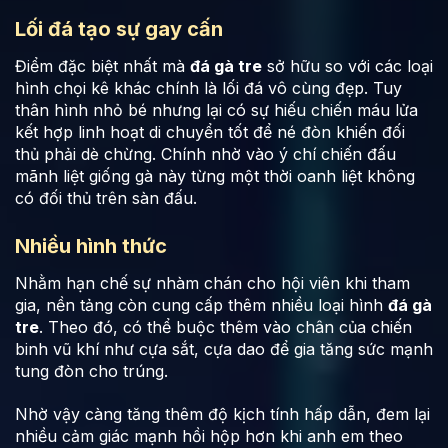
Lối đá tạo sự gay cấn
Điểm đặc biệt nhất mà
đá gà tre
sở hữu so với các loại
hình chọi kê khác chính là lối đá vô cùng đẹp. Tuy
thân hình nhỏ bé nhưng lại có sự hiếu chiến máu lửa
kết hợp linh hoạt di chuyển tốt để né đòn khiến đối
thủ phải dè chừng. Chính nhờ vào ý chí chiến đấu
mãnh liệt giống gà này từng một thời oanh liệt không
có đối thủ trên sàn đấu.
Nhiều hình thức
Nhằm hạn chế sự nhàm chán cho hội viên khi tham
gia, nền tảng còn cung cấp thêm nhiều loại hình
đá gà
tre
. Theo đó, có thể buộc thêm vào chân của chiến
binh vũ khí như cựa sắt, cựa dao để gia tăng sức mạnh
tung đòn cho trúng.
Nhờ vậy càng tăng thêm độ kịch tính hấp dẫn, đem lại
nhiều cảm giác mạnh hồi hộp hơn khi anh em theo