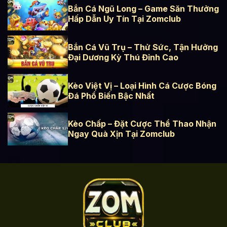
Bắn Cá Ngũ Long – Game Săn Thưởng
Hấp Dẫn Uy Tín Tại Zomclub
Bắn Cá Vũ Trụ – Thử Sức, Tận Hưởng
Đại Dương Kỳ Thú Đỉnh Cao
Kèo Việt Vị – Loại Hình Cá Cược Bóng
Đá Phổ Biến Bậc Nhất
Kèo Chấp – Đặt Cược Thể Thao Nhận
Ngay Quà Xịn Tại Zomclub