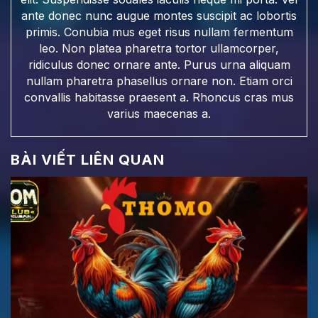
ante donec nunc augue montes suscipit ac lobortis
primis. Conubia mus eget risus nullam fermentum
leo. Non platea pharetra tortor ullamcorper,
ridiculus donec ornare ante. Purus urna aliquam
nullam pharetra phasellus ornare non. Etiam orci
convallis habitasse praesent a. Rhoncus cras mus
varius maecenas a.
BÀI VIẾT LIÊN QUAN